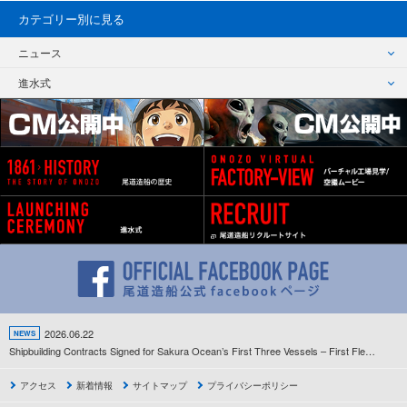
カテゴリー別に見る
ニュース
進水式
2026.06.22
NEWS
Shipbuilding Contracts Signed for Sakura Ocean’s First Three Vessels – First Fleet Development Project Since the Company’s Establishment Gets Underway –
アクセス
新着情報
サイトマップ
プライバシーポリシー