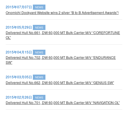
2015年07月07日
NEWS
Onomichi Dockyard Website wins 2 silver “B to B Advertisement Awards”!
2015年05月29日
NEWS
Delivered Hull No.661, DW 60,000 MT Bulk Carrier M/V “COREFORTUNE
OL”
2015年04月15日
NEWS
Delivered Hull No.702, DW 60,000 MT Bulk Carrier M/V “ENDURANCE
SW”
2015年03月05日
NEWS
Delivered Hull No.662, DW 60,000 MT Bulk Carrier M/V “GENIUS SW”
2015年02月26日
NEWS
Delivered Hull No.701, DW 60,000 MT Bulk Carrier M/V “NAVIGATION OL”