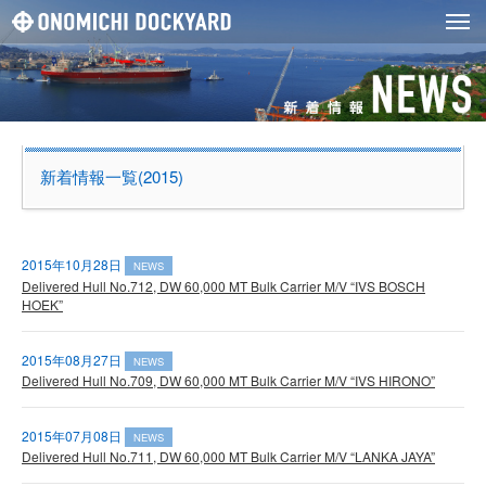
新着情報一覧(2015)
2015年10月28日
NEWS
Delivered Hull No.712, DW 60,000 MT Bulk Carrier M/V “IVS BOSCH
HOEK”
2015年08月27日
NEWS
Delivered Hull No.709, DW 60,000 MT Bulk Carrier M/V “IVS HIRONO”
2015年07月08日
NEWS
Delivered Hull No.711, DW 60,000 MT Bulk Carrier M/V “LANKA JAYA”