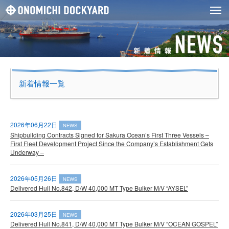
新着情報一覧
2026年06月22日
NEWS
Shipbuilding Contracts Signed for Sakura Ocean’s First Three Vessels –
First Fleet Development Project Since the Company’s Establishment Gets
Underway –
2026年05月26日
NEWS
Delivered Hull No.842, D/W 40,000 MT Type Bulker M/V “AYSEL”
2026年03月25日
NEWS
Delivered Hull No.841, D/W 40,000 MT Type Bulker M/V “OCEAN GOSPEL”