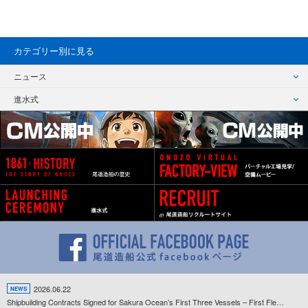
カテゴリー別に見る
ニュース
進水式
2026.06.22
NEWS
Shipbuilding Contracts Signed for Sakura Ocean’s First Three Vessels – First Fleet Development Project Since the Company’s Establishment Gets Underway –