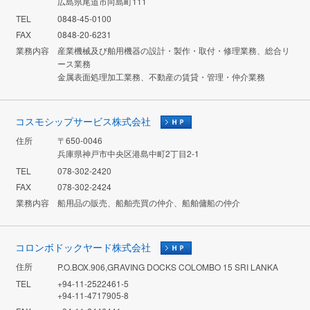
広島県尾道市向島町111
TEL
0848-45-0100
FAX
0848-20-6231
業務内容
産業機械及び舶用機器の設計・製作・取付・修理業務、総合リ
ース業務
金属表面処理加工業務、不動産の賃貸・管理・仲介業務
コスモシップサービス株式会社
住所
〒650-0046
兵庫県神戸市中央区港島中町2丁目2-1
TEL
078-302-2420
FAX
078-302-2424
業務内容
船用品の販売、船舶売買の仲介、船舶傭船の仲介
コロンボドックヤード株式会社
住所
P.O.BOX.906,GRAVING DOCKS COLOMBO 15 SRI LANKA
TEL
+94-11-2522461-5
+94-11-4717905-8