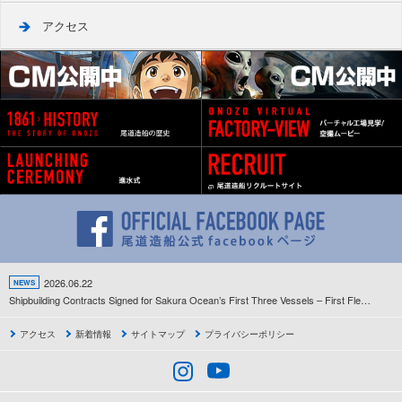
アクセス
2026.06.22
NEWS
Shipbuilding Contracts Signed for Sakura Ocean’s First Three Vessels – First Fleet Development Project Since the Company’s Establishment Gets Underway –
アクセス
新着情報
サイトマップ
プライバシーポリシー