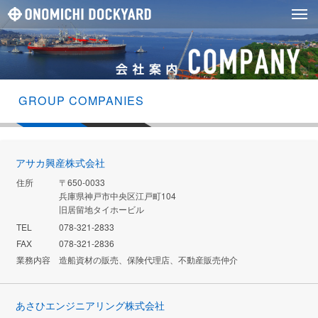
GROUP COMPANIES
アサカ興産株式会社
住所
〒650-0033
兵庫県神戸市中央区江戸町104
旧居留地タイホービル
TEL
078-321-2833
FAX
078-321-2836
業務内容
造船資材の販売、保険代理店、不動産販売仲介
あさひエンジニアリング株式会社