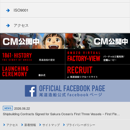
ISO9001
アクセス
2026.06.22
NEWS
Shipbuilding Contracts Signed for Sakura Ocean’s First Three Vessels – First Fleet Development Project Since the Company’s Establishment Gets Underway –
アクセス
新着情報
サイトマップ
プライバシーポリシー