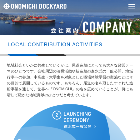
LOCAL CONTRIBUTION ACTIVITIES
地域社会といかに共生していくかは、尾道造船にとっても大きな経営テー
マのひとつです。会社周辺の清掃活動や新造船の進水式の一般公開、地域
行事への参加、中高生・大学生を対象とした職場体験学習の実施などはそ
の目的で展開しているものです。もちろん、尾道の名を冠したすぐれた造
船事業を通して、世界へ「ONOMICHI」の名を広めていくことが、何にも
増して確かな地域貢献のひとつだと考えています。