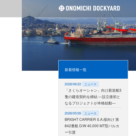
尾道造
新着情報一覧
2026/06/22
ニュース
「さくらオーシャン」向け新造船3
隻の建造契約を締結 ―設立後初と
なるプロジェクトが本格始動―
2026/05/26
ニュース
BRIGHT CARRIER S.A.様向け 第
842番船 D/W 40,000 MT型バルカ
ー引渡