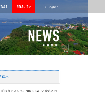
to English site
ャリア進水
令室 昭吟様により“GENIUS SW ”と命名され