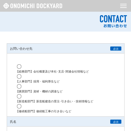
お問い合わせ先
必須
【総務部門】会社概要及び本社･支店･関連会社情報など
【人事部門】採用・福利厚生など
【購買部門】資材・機材の調達など
【新造船部門】新造船建造の受注･引き合い・技術情報など
【修繕船部門】修繕船工事の引き合いなど
氏名
必須