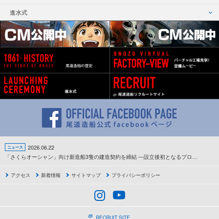
進水式
2026.06.22
ニュース
「さくらオーシャン」向け新造船3隻の建造契約を締結 ―設立後初となるプロジェクトが本格始動―
アクセス
新着情報
サイトマップ
プライバシーポリシー
RECRUIT SITE