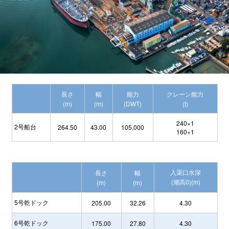
長さ
幅
能力
クレーン能力
(m)
(m)
(DWT)
(t)
240×1
2号船台
264.50
43.00
105,000
160×1
入渠口水深
長さ
幅
(潮高0)(m)
(m)
(m)
5号乾ドック
205.00
32.26
4.30
6号乾ドック
175.00
27.80
4.30