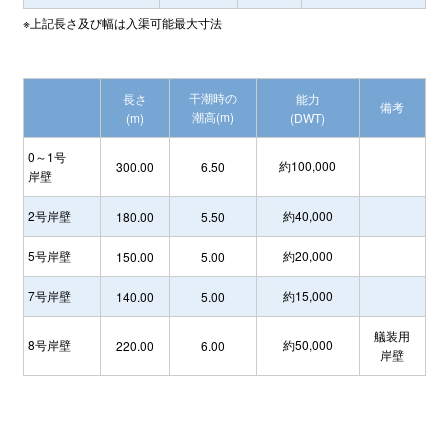
※上記長さ及び幅は入渠可能最大寸法
干潮時の
長さ
能力
備考
潮高(m)
(m)
(DWT)
0～1号
約100,000
300.00
6.50
岸壁
2号岸壁
約40,000
180.00
5.50
5号岸壁
約20,000
150.00
5.00
7号岸壁
約15,000
140.00
5.00
艤装用
8号岸壁
約50,000
220.00
6.00
岸壁