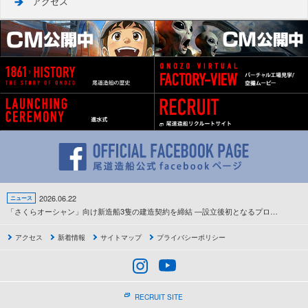
アクセス
2026.06.22
ニュース
「さくらオーシャン」向け新造船3隻の建造契約を締結 ―設立後初となるプロジェクトが本格始動―
アクセス
新着情報
サイトマップ
プライバシーポリシー
RECRUIT SITE