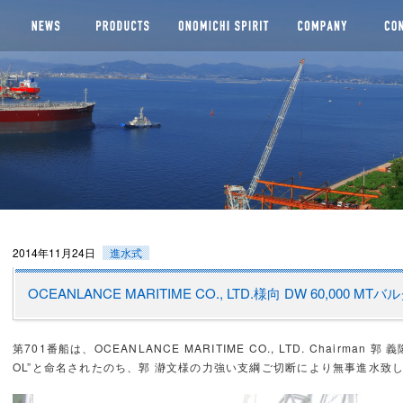
船株式会社
2014年11月24日
進水式
OCEANLANCE MARITIME CO., LTD.様向 DW 60,000 
第701番船は、OCEANLANCE MARITIME CO., LTD. Chairman 
OL”と命名されたのち、郭 瀞文様の力強い支綱ご切断により無事進水致