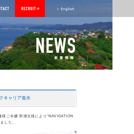
to English site
MTバルクキャリア進水
郭 義隆様ご令嬢 郭瀞文様により“NAVIGATION
しました。