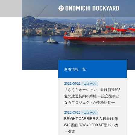
尾道造
新着情報一覧
2026/06/22
ニュース
「さくらオーシャン」向け新造船3
隻の建造契約を締結 ―設立後初と
なるプロジェクトが本格始動―
2026/05/26
ニュース
BRIGHT CARRIER S.A.様向け 第
842番船 D/W 40,000 MT型バルカ
ー引渡