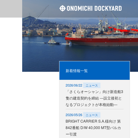
尾道造
新着情報一覧
2026/06/22
ニュース
「さくらオーシャン」向け新造船3
隻の建造契約を締結 ―設立後初と
なるプロジェクトが本格始動―
2026/05/26
ニュース
BRIGHT CARRIER S.A.様向け 第
842番船 D/W 40,000 MT型バルカ
ー引渡