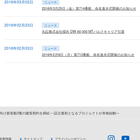
2016年03月03日
ニュース
2016年3月25日（金）第714番船 命名進水式開催のお知らせ
2016年02月23日
ニュース
丸紅株式会社様向 DW 60,000 MTバルクキャリア引渡
2016年02月03日
ニュース
2016年2月8日（月）第713番船 命名進水式開催のお知らせ
向け新造船3隻の建造契約を締結 ―設立後初となるプロジェクトが本格始動―
新着情報
サイトマップ
プライバシーポリシー