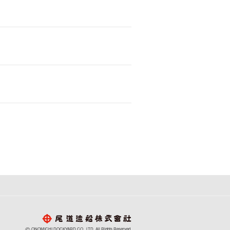
©
ONOMICHI DOCKYARD CO., LTD. All Rights Reserved.