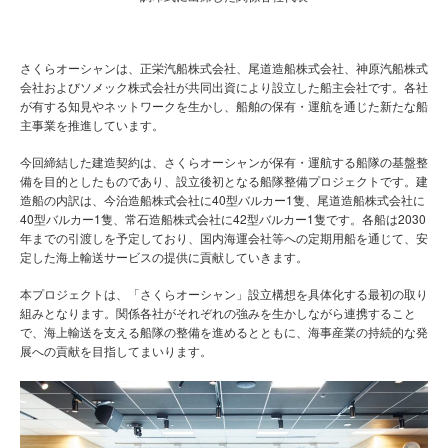
さくらオーシャンは、正栄汽船株式会社、尾道造船株式会社、神原汽船株式
会社およびソメック株式会社が共同出資により設立した船主会社です。各社
が有する知見やネットワークを生かし、船舶の保有・運航を通じた新たな船
主事業を推進しています。
今回締結した建造契約は、さくらオーシャンが保有・運航する船隊の基盤整
備を目的としたものであり、設立後初となる船隊整備プロジェクトです。建
造船の内訳は、今治造船株式会社に40型バルカー1隻、尾道造船株式会社に
40型バルカー1隻、常石造船株式会社に42型バルカー1隻です。各船は2030
年までの引渡しを予定しており、国内海運会社等への定期用船を通じて、安
定した海上輸送サービスの提供に貢献していきます。
本プロジェクトは、「さくらオーシャン」設立構想を具体化する最初の取り
組みとなります。関係各社がそれぞれの強みを生かしながら連携すること
で、海上輸送を支える船隊の整備を進めるとともに、海事産業の持続的な発
展への貢献を目指してまいります。