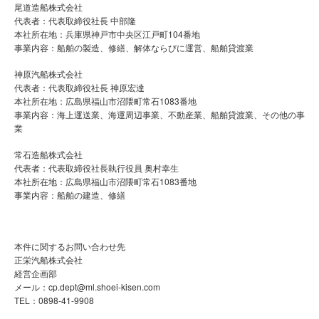
尾道造船株式会社
代表者：代表取締役社長 中部隆
本社所在地：兵庫県神戸市中央区江戸町104番地
事業内容：船舶の製造、修繕、解体ならびに運営、船舶貸渡業
神原汽船株式会社
代表者：代表取締役社長 神原宏達
本社所在地：広島県福山市沼隈町常石1083番地
事業内容：海上運送業、海運周辺事業、不動産業、船舶貸渡業、その他の事
業
常石造船株式会社
代表者：代表取締役社長執行役員 奥村幸生
本社所在地：広島県福山市沼隈町常石1083番地
事業内容：船舶の建造、修繕
本件に関するお問い合わせ先
正栄汽船株式会社
経営企画部
メール：cp.dept@ml.shoei-kisen.com
TEL：0898-41-9908