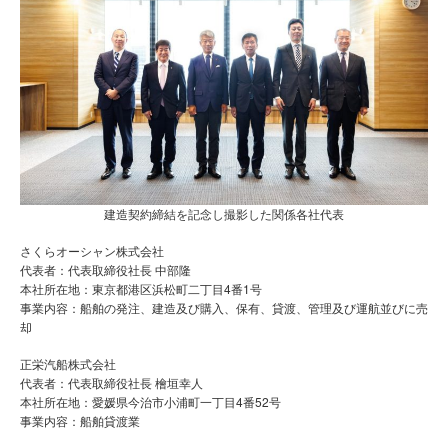
建造契約締結を記念し撮影した関係各社代表
さくらオーシャン株式会社
代表者：代表取締役社長 中部隆
本社所在地：東京都港区浜松町二丁目4番1号
事業内容：船舶の発注、建造及び購入、保有、貸渡、管理及び運航並びに売
却
正栄汽船株式会社
代表者：代表取締役社長 檜垣幸人
本社所在地：愛媛県今治市小浦町一丁目4番52号
事業内容：船舶貸渡業