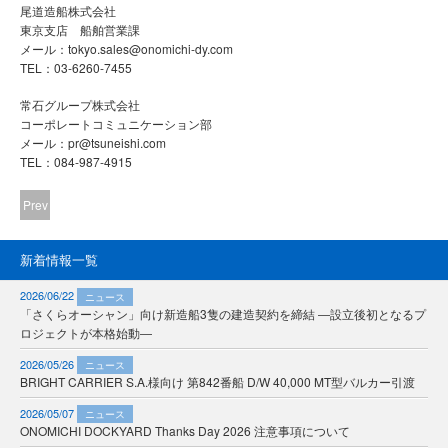
尾道造船株式会社
東京支店 船舶営業課
メール：tokyo.sales@onomichi-dy.com
TEL：03-6260-7455
常石グループ株式会社
コーポレートコミュニケーション部
メール：pr@tsuneishi.com
TEL：084-987-4915
Prev
新着情報一覧
2026/06/22
ニュース
「さくらオーシャン」向け新造船3隻の建造契約を締結 ―設立後初となるプ
ロジェクトが本格始動―
2026/05/26
ニュース
BRIGHT CARRIER S.A.様向け 第842番船 D/W 40,000 MT型バルカー引渡
2026/05/07
ニュース
ONOMICHI DOCKYARD Thanks Day 2026 注意事項について