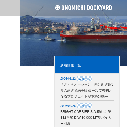
尾道造
新着情報一覧
2026/06/22
ニュース
「さくらオーシャン」向け新造船3
隻の建造契約を締結 ―設立後初と
なるプロジェクトが本格始動―
2026/05/26
ニュース
BRIGHT CARRIER S.A.様向け 第
842番船 D/W 40,000 MT型バルカ
ー引渡