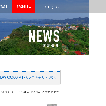
to English site
 DW 60,000 MTバルクキャリア進水
e GAY様により“PAOLO TOPIĆ”と命名された