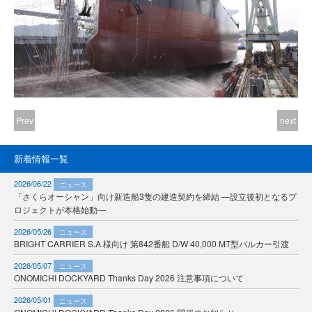
Prev
next
新着情報一覧
2026/06/22
ニュース
「さくらオーシャン」向け新造船3隻の建造契約を締結 ―設立後初となるプ
ロジェクトが本格始動―
2026/05/26
ニュース
BRIGHT CARRIER S.A.様向け 第842番船 D/W 40,000 MT型バルカー引渡
2026/05/07
ニュース
ONOMICHI DOCKYARD Thanks Day 2026 注意事項について
2026/05/01
ニュース