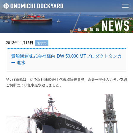
2012年11月13日
進水式
貴船海運株式会社様向 DW 50,000 MTプロダクトタンカ
ー 進水
第578番船は、伊予銀行株式会社 代表取締役専務 永井一平様の力強い支綱
ご切断により無事進水致しました。