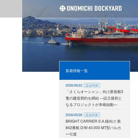
尾道造
新着情報一覧
2026/06/22
ニュース
「さくらオーシャン」向け新造船3
隻の建造契約を締結 ―設立後初と
なるプロジェクトが本格始動―
2026/05/26
ニュース
BRIGHT CARRIER S.A.様向け 第
842番船 D/W 40,000 MT型バルカ
ー引渡