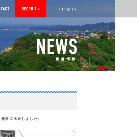
to English site
水
り無事進水致しました。