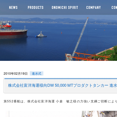
船株式会社
2010年02月19日
進水式
株式会社富洋海運様向DW 50,000 MTプロダクトタンカー 進
第552番船は、株式会社富洋海運 小倉 敏之様の力強い支綱ご切断によ