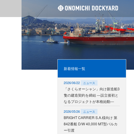
尾道造
新着情報一覧
2026/06/22
ニュース
「さくらオーシャン」向け新造船3
隻の建造契約を締結 ―設立後初と
なるプロジェクトが本格始動―
2026/05/26
ニュース
BRIGHT CARRIER S.A.様向け 第
842番船 D/W 40,000 MT型バルカ
ー引渡