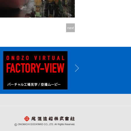
next
©
ONOMICHI DOCKYARD CO., LTD. All Rights Reserved.