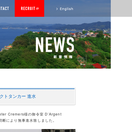
to English site
Tプロダクトタンカー 進水
er Cremers様の御令室 D’Argent
支綱ご切断により無事進水致しました。