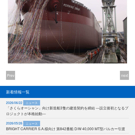
Prev
next
新着情報一覧
2026/06/22
ニュース
「さくらオーシャン」向け新造船3隻の建造契約を締結 ―設立後初となるプ
ロジェクトが本格始動―
2026/05/26
ニュース
BRIGHT CARRIER S.A.様向け 第842番船 D/W 40,000 MT型バルカー引渡