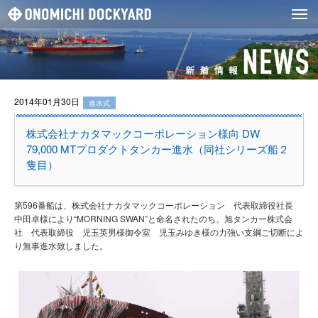
2014年01月30日
進水式
株式会社ナカタマックコーポレーション様向 DW
79,000 MTプロダクトタンカー進水（同社シリーズ船２
隻目）
第596番船は、株式会社ナカタマックコーポレーション 代表取締役社長
中田卓様により“MORNING SWAN”と命名されたのち、旭タンカー株式会
社 代表取締役 児玉英男様御令室 児玉みゆき様の力強い支綱ご切断によ
り無事進水致しました。