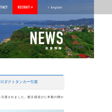
to English site
Tプロダクトタンカー引渡
様へ引渡されました。船主様並びに本船の輝か