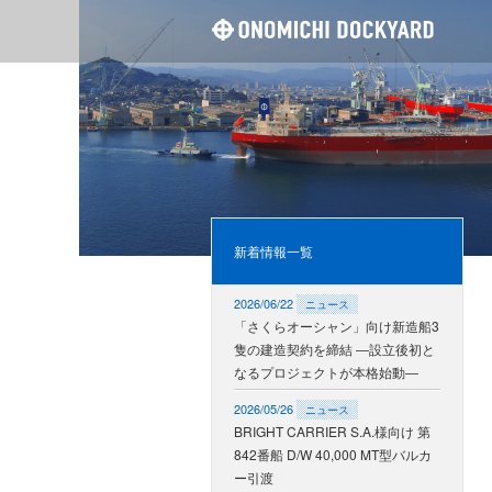
尾道造
新着情報一覧
2026/06/22
ニュース
「さくらオーシャン」向け新造船3
隻の建造契約を締結 ―設立後初と
なるプロジェクトが本格始動―
2026/05/26
ニュース
BRIGHT CARRIER S.A.様向け 第
842番船 D/W 40,000 MT型バルカ
ー引渡