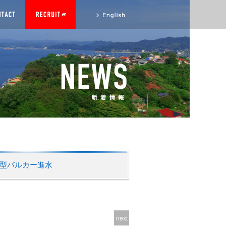
to English site
0 MT型バルカー進水
next