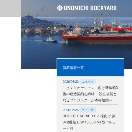
尾道造
新着情報一覧
2026/06/22
ニュース
「さくらオーシャン」向け新造船3
隻の建造契約を締結 ―設立後初と
なるプロジェクトが本格始動―
2026/05/26
ニュース
BRIGHT CARRIER S.A.様向け 第
842番船 D/W 40,000 MT型バルカ
ー引渡