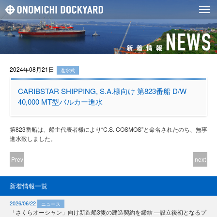
2024年08月21日
進水式
CARIBSTAR SHIPPING, S.A.様向け 第823番船 D/W
40,000 MT型バルカー進水
第823番船は、船主代表者様により“C.S. COSMOS”と命名されたのち、無事
進水致しました。
Prev
next
新着情報一覧
2026/06/22
ニュース
「さくらオーシャン」向け新造船3隻の建造契約を締結 ―設立後初となるプ