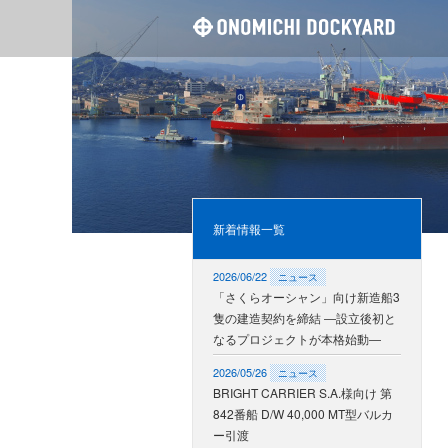
尾道造
新着情報一覧
2026/06/22
ニュース
「さくらオーシャン」向け新造船3
隻の建造契約を締結 ―設立後初と
なるプロジェクトが本格始動―
2026/05/26
ニュース
BRIGHT CARRIER S.A.様向け 第
842番船 D/W 40,000 MT型バルカ
ー引渡