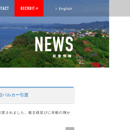
to English site
0 MT型バルカー引渡
ED様へ引渡されました。船主様並びに本船の輝か