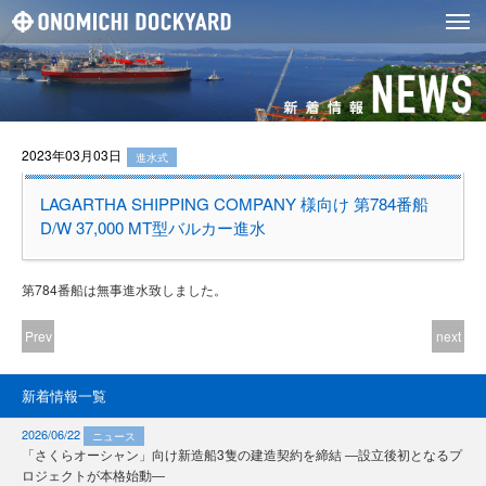
2023年03月03日
進水式
LAGARTHA SHIPPING COMPANY 様向け 第784番船
D/W 37,000 MT型バルカー進水
第784番船は無事進水致しました。
Prev
next
新着情報一覧
2026/06/22
ニュース
「さくらオーシャン」向け新造船3隻の建造契約を締結 ―設立後初となるプ
ロジェクトが本格始動―