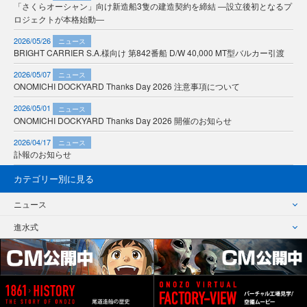
「さくらオーシャン」向け新造船3隻の建造契約を締結 ―設立後初となるプ
ロジェクトが本格始動―
2026/05/26
ニュース
BRIGHT CARRIER S.A.様向け 第842番船 D/W 40,000 MT型バルカー引渡
2026/05/07
ニュース
ONOMICHI DOCKYARD Thanks Day 2026 注意事項について
2026/05/01
ニュース
ONOMICHI DOCKYARD Thanks Day 2026 開催のお知らせ
2026/04/17
ニュース
訃報のお知らせ
カテゴリー別に見る
ニュース
進水式