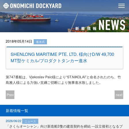
2018年05月14日
進水式
SHENLONG MARITIME PTE. LTD. 様向けD/W 49,700
MT型ケミカル/プロダクトタンカー進水
第747番船は、Vjekoslav Paic様により“ST.NIKOLAI”と命名されたのち、竹
島雅人様による力強い支綱ご切断により無事進水致しました。
Prev
next
新着情報一覧
2026/06/22
ニュース
「さくらオーシャン」向け新造船3隻の建造契約を締結 ―設立後初となるプ