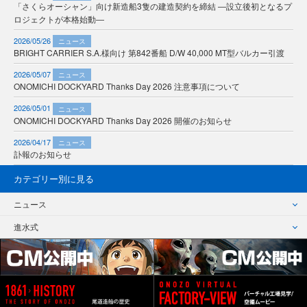
「さくらオーシャン」向け新造船3隻の建造契約を締結 ―設立後初となるプ
ロジェクトが本格始動―
2026/05/26
ニュース
BRIGHT CARRIER S.A.様向け 第842番船 D/W 40,000 MT型バルカー引渡
2026/05/07
ニュース
ONOMICHI DOCKYARD Thanks Day 2026 注意事項について
2026/05/01
ニュース
ONOMICHI DOCKYARD Thanks Day 2026 開催のお知らせ
2026/04/17
ニュース
訃報のお知らせ
カテゴリー別に見る
ニュース
進水式