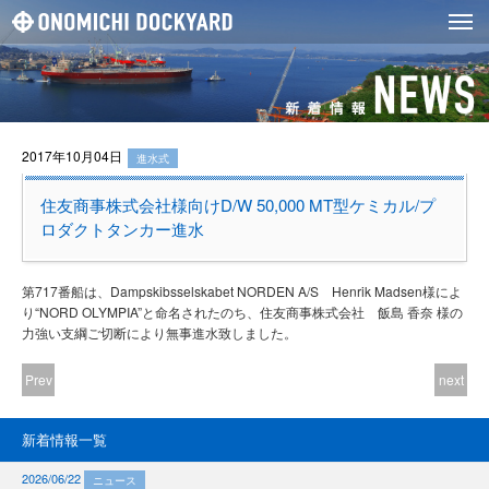
2017年10月04日
進水式
住友商事株式会社様向けD/W 50,000 MT型ケミカル/プ
ロダクトタンカー進水
第717番船は、Dampskibsselskabet NORDEN A/S Henrik Madsen様によ
り“NORD OLYMPIA”と命名されたのち、住友商事株式会社 飯島 香奈 様の
力強い支綱ご切断により無事進水致しました。
Prev
next
新着情報一覧
2026/06/22
ニュース