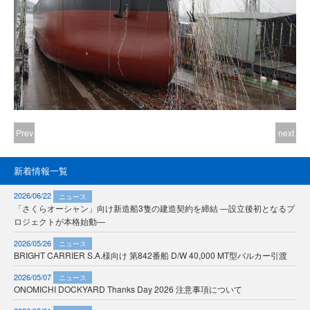
Prev
next
新着情報一覧
2026/06/22
ニュース
「さくらオーシャン」向け新造船3隻の建造契約を締結 ―設立後初となるプ
ロジェクトが本格始動―
2026/05/26
ニュース
BRIGHT CARRIER S.A.様向け 第842番船 D/W 40,000 MT型バルカー引渡
2026/05/07
ニュース
ONOMICHI DOCKYARD Thanks Day 2026 注意事項について