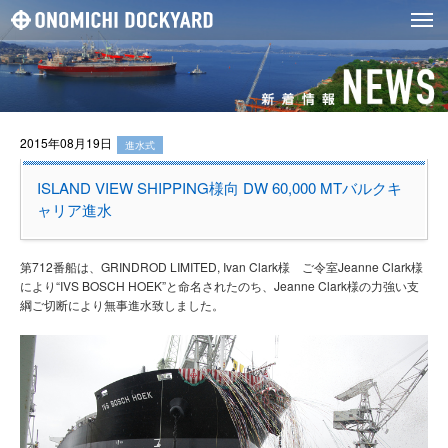
2015年08月19日
進水式
ISLAND VIEW SHIPPING様向 DW 60,000 MTバルクキ
ャリア進水
第712番船は、GRINDROD LIMITED, Ivan Clark様 ご令室Jeanne Clark様
により“IVS BOSCH HOEK”と命名されたのち、Jeanne Clark様の力強い支
綱ご切断により無事進水致しました。