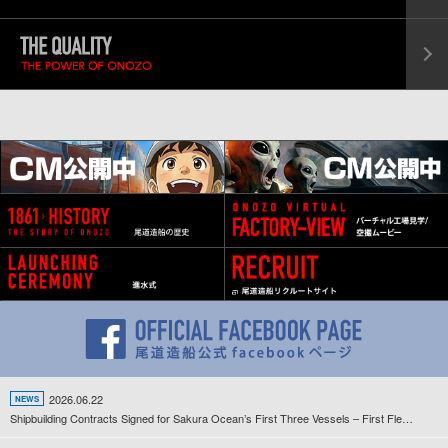
2026.06.22
NEWS
Shipbuilding Contracts Signed for Sakura Ocean’s First Three Vessels – First Fleet Development Project Since the Company’s Establishment Gets Underway –