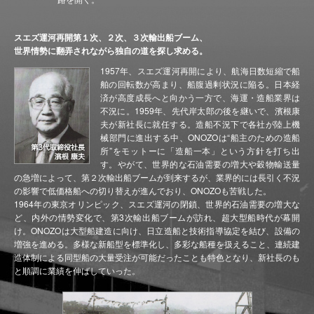
スエズ運河再開第１次、２次、３次輸出船ブーム、
世界情勢に翻弄されながら独自の道を探し求める。
1957年、スエズ運河再開により、航海日数短縮で船
舶の回転数が高まり、船腹過剰状況に陥る。日本経
済が高度成長へと向かう一方で、海運・造船業界は
不況に。1959年、先代岸太郎の後を継いで、濱根康
夫が新社長に就任する。造船不況下で各社が陸上機
械部門に進出する中、ONOZOは“船主のための造船
所”をモットーに「造船一本」という方針を打ち出
す。やがて、世界的な石油需要の増大や穀物輸送量
の急増によって、第２次輸出船ブームが到来するが、業界的には長引く不況
の影響で低価格船への切り替えが進んでおり、ONOZOも苦戦した。
1964年の東京オリンピック、スエズ運河の閉鎖、世界的石油需要の増大な
ど、内外の情勢変化で、第3次輸出船ブームが訪れ、超大型船時代が幕開
け。ONOZOは大型船建造に向け、日立造船と技術指導協定を結び、設備の
増強を進める。多様な新船型を標準化し、多彩な船種を扱えること、連続建
造体制による同型船の大量受注が可能だったことも特色となり、新社長のも
と順調に業績を伸ばしていった。