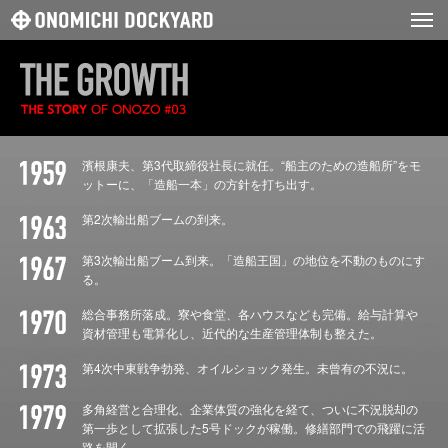
濱根康夫、第3代取締役社長に就任。“船主のための造船所”をモ
ットーに、「造船一本」の方針を打ち出す。
第2次輸出船ブームの到来。
第3次輸出船ブーム到来。「造船王国」の地位を不動のものにす
る。
総合事務所落成。寮や食堂、各ハウスなども完備。給与計算や
資材管理も電算化し、近代的な生産管理体制も整えた。
第4次中東戦争勃発、オイルショック発生。未曾有の不況に。
多角経営と合理化、企業体質の強化を経て、ついに不況脱却の
第一歩として拡張した5号ドックが稼働。修繕部門での飛躍に活
路を開く。